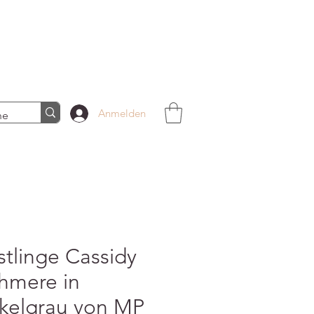
Anmelden
stlinge Cassidy
hmere in
kelgrau von MP