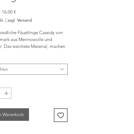
Standardpreis
Sale-
 
16,00 €
Preis
St.
|
zzgl. Versand
niedliche Fäustlinge Cassidy von
ark aus Merinowolle und
r. Das weichste Material, machen
stlinge bequem und schön. Must-
r die Kinder Wintergarderobe.
hlen
rial: 70% Wolle, 30% Kaschmir
gehinweis: 30° Schonwäsche, Nicht
hen, Nicht im Trockner trocknen,
t chemisch reinigen, Nicht bügeln
Info: mp Denmark
n Warenkorb