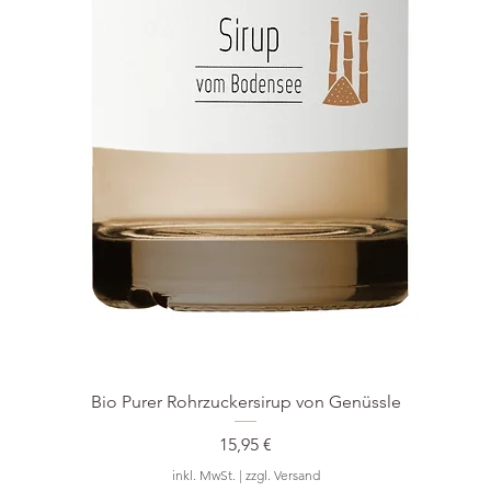
Bio Purer Rohrzuckersirup von Genüssle
Preis
15,95 €
inkl. MwSt.
|
zzgl. Versand