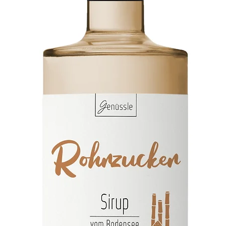
88085 L
+49 (0)
service