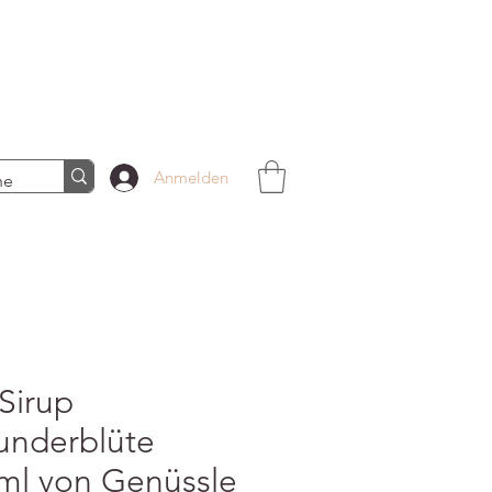
Anmelden
Sirup
underblüte
ml von Genüssle