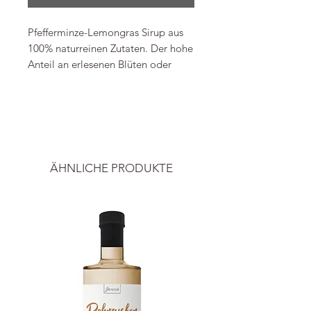
Pfefferminze-Lemongras Sirup aus
100% naturreinen Zutaten. Der hohe
Anteil an erlesenen Blüten oder
Kräutern sorgt für ein einzigartiges
Geschmackserlebnis, welches jedem
----
Wasser, Aperitiv und Desserts das
besondere Etwas verleiht.
Alle Preise inkl.ges. MwSt. und zzgl.
Versand.
Was ist Sirup?
ÄHNLICHE PRODUKTE
Sirup ist eine dickflüssige,
konzentrierte Lösung (Konzentrat),
die durch Kochen und andere
Techniken aus zuckerhaltigen
Flüssigkeiten wie Zuckerwasser oder
Pflanzenextrakten gewonnen wird.
Durch seinen hohen Zuckergehalt ist
er unter Luftabschluss auch ohne
Kühlung lange haltbar. Sirup wird