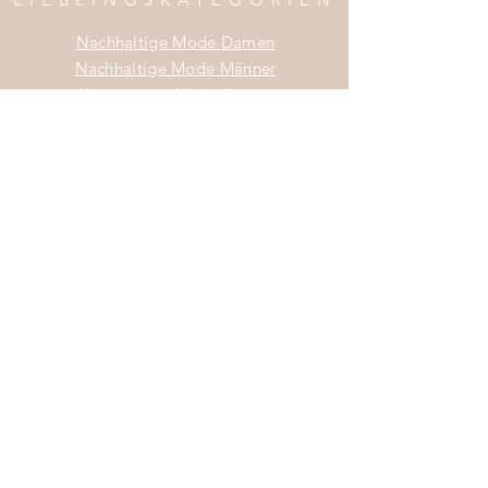
Nachhaltige Mode Damen
Nachhaltige Mode Männer
Nachhaltige Mode Kinder
Nachhaltige Wohnaccessoires
Nachhaltige Mode Sale
INFOS
Impress
um
Zahlung & Versand
Widerrufsrecht
Da
tenschutz
AGB
Do Not Sell My Personal Information